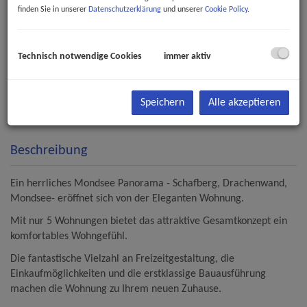
finden Sie in unserer
Datenschutzerklärung
und unserer
Cookie Policy
.
Technisch notwendige Cookies
immer aktiv
Speichern
Alle akzeptieren
Beschreibung
Ein herrliches Mondsee Panorama - Schafberg, Drachenwand,
Mondsee- eröffnet sich von der Eleganten Wohnung.
Mit nur 5 Wohnungen bietet das attraktive Gesamtkonzept ein
komfortables Wohngefühl.
Die fantastische Vielzahl an Freizeitgestaltung, die
Einkaufmöglichkeiten und die erstklassige Bauausführung
machen die Wohnung zu Ihrem neuen Zuhause.