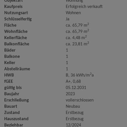
Objektart
Wohnung
Kaufpreis
Erfolgreich verkauft
Nutzungsart
Wohnen
Schlüsselfertig
Ja
2
Fläche
ca. 65,79 m
2
Wohnfläche
ca. 65,79 m
2
Kellerfläche
ca. 4,48 m
2
Balkonfläche
ca. 23,81 m
Bäder
1
Balkone
1
Keller
1
Abstellräume
1
2
HWB
B, 36 kWh/m
a
fGEE
A+, 0,68
gültig bis
05.12.2031
Baujahr
2023
Erschließung
vollerschlossen
Bauart
Neubau
Zustand
Erstbezug
Hauszustand
Erstbezug
Beziehbar
12/2024